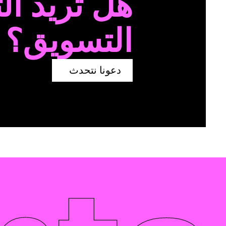
هل تريد ال
التسويق؟
دعونا نتحدث